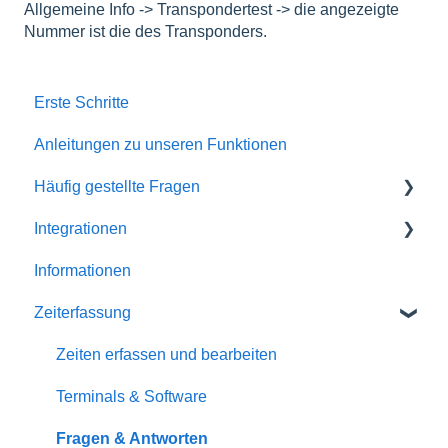
Allgemeine Info -> Transpondertest -> die angezeigte
Nummer ist die des Transponders.
Erste Schritte
Anleitungen zu unseren Funktionen
Häufig gestellte Fragen
Integrationen
Anmeldung
Informationen
Planer- /Administrator-Zugang
Partner
Zeiterfassung
Mitarbeiterportal (MEP24web-App)
Software
Apps für Smartphones und Tablets
Zeiten erfassen und bearbeiten
Support / Schulungen
Terminals & Software
Zeitkonto
Fragen & Antworten