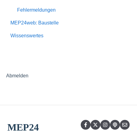
Urlaub
Fehlermeldungen
MEP24web: Baustelle
Zeiterfassung
Wissenswertes
Benachrichtigungen & Mail-Reporting
Planung
Stammdaten
Rollierung
Abmelden
Mitarbeiterwünsche
Berechnungseinstellungen
Berichte
MEP24
Events