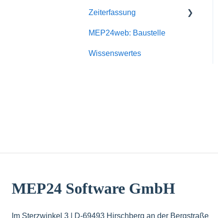
Zeiterfassung
Software
MEP24web: Baustelle
Zeiten erfassen und
bearbeiten
Wissenswertes
Terminals & Software
Fragen & Antworten
Fehlermeldungen
MEP24 Software GmbH
Im Sterzwinkel 3 | D-69493 Hirschberg an der Bergstraße