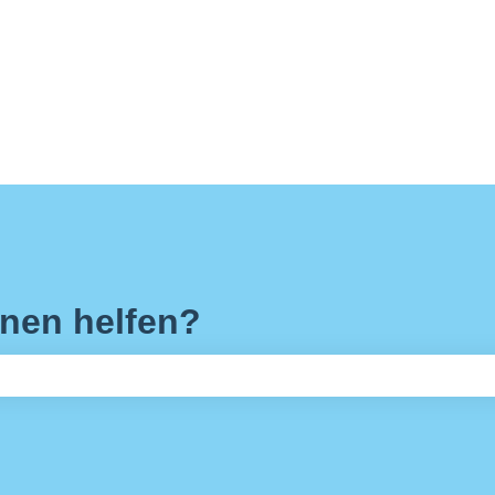
hnen helfen?
feld leer ist.