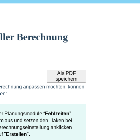
eller Berechnung
Als PDF
speichern
e Berechnung anpassen möchten, können
en:
ber Planungsmodule “
Fehlzeiten
”
aum aus und setzen den Haken bei
Berechnungseinstellung anklicken
f "
Erstellen
".